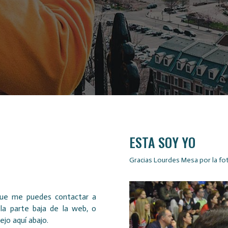
ESTA SOY YO
Gracias Lourdes Mesa por la fot
que me puedes contactar a
 la parte baja de la web, o
jo aquí abajo.